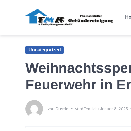
Zur
Springe
Zum
Hauptnavigation
zum
Footer
H
springen
Inhalt
springen
Uncategorized
Weihnachtsspen
Feuerwehr in E
von
Dustin
•
Veröffentlicht
Januar 8, 2025